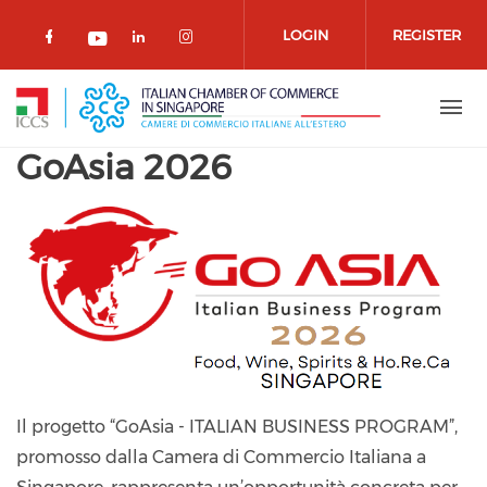
Skip to main content
LOGIN
REGISTER
Check our social media on facebook 
Check our social media on lin
Check our social media o
Check our social media on youtub
GoAsia 2026
Il progetto “GoAsia - ITALIAN BUSINESS PROGRAM”,
promosso dalla Camera di Commercio Italiana a